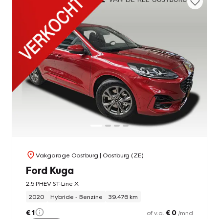
Vakgarage Oostburg
| Oostburg (ZE)
Ford Kuga
2.5 PHEV ST-Line X
2020
Hybride - Benzine
39.476 km
€ 1
€ 0
of v.a.
/mnd