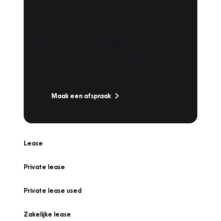
Plan een
Werkplaatsafspraak
Is uw auto toe aan Onderhoud,
Bandenwissel of een Vakantiecheck? Plan
online een afspraak!
Maak een afspraak
Lease
Private lease
Private lease used
Zakelijke lease