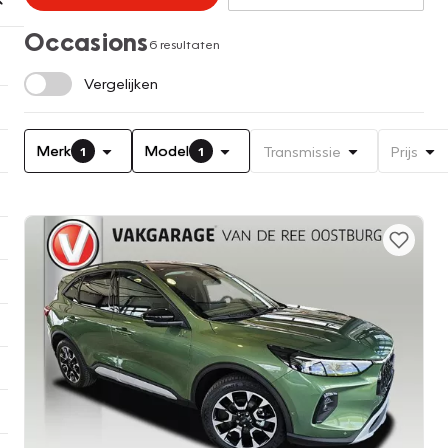
Occasions
6 resultaten
Vergelijken
Merk
Model
Transmissie
Prijs
1
1