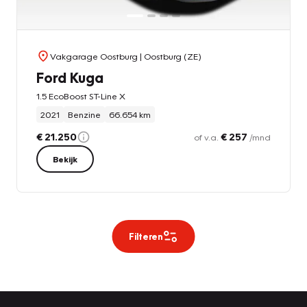
Vakgarage Oostburg
| Oostburg (ZE)
Ford Kuga
1.5 EcoBoost ST-Line X
2021
Benzine
66.654 km
€ 21.250
€ 257
of v.a.
/mnd
Bekijk
Filteren