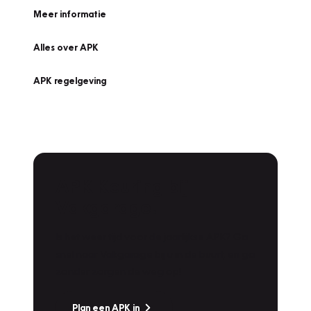
Meer informatie
Alles over APK
APK regelgeving
APK Keuring bij
Vakgarage!
Is het weer tijd voor de jaarlijkse APK? Ga
snel naar Vakgarage bij u in de buurt, en ga
zonder zorgen de weg op!
Plan een APK in