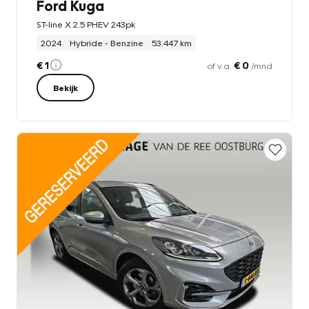
Ford Kuga
ST-line X 2.5 PHEV 243pk
2024
Hybride - Benzine
53.447 km
€ 1
€ 0
of v.a.
/mnd
Bekijk