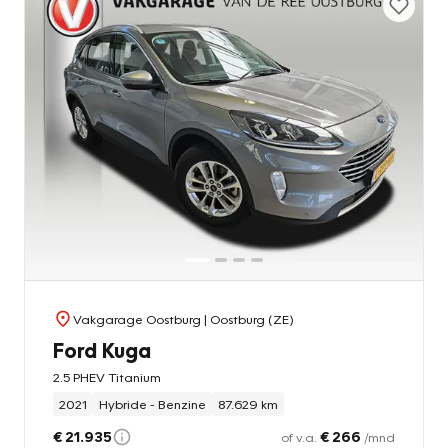
Vakgarage Oostburg
| Oostburg (ZE)
Ford Kuga
2.5 PHEV Titanium
2021
Hybride - Benzine
87.629 km
€ 21.935
€ 266
of v.a.
/mnd