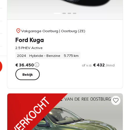
Vakgarage Oostburg
| Oostburg (ZE)
Ford Kuga
2.5 PHEV Active
2024
Hybride - Benzine
5.775 km
€ 36.450
€ 432
of v.a.
/mnd
Bekijk