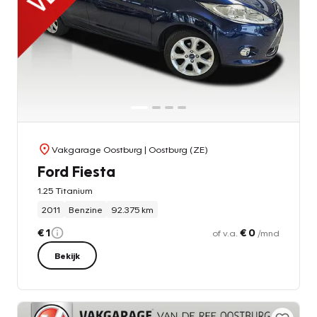
Vakgarage Oostburg
| Oostburg (ZE)
Ford Fiesta
1.25 Titanium
2011
Benzine
92.375 km
€ 1
€ 0
of v.a.
/mnd
Bekijk