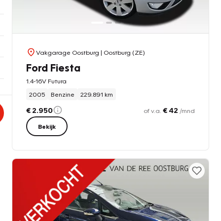
Vakgarage Oostburg
| Oostburg (ZE)
Ford Fiesta
1.4-16V Futura
2005
Benzine
229.891 km
€ 2.950
€ 42
of v.a.
/mnd
Bekijk