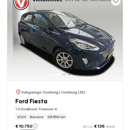
Vakgarage Oostburg
| Oostburg (ZE)
Ford Fiesta
1.0 EcoBoost Titanium X
2020
Benzine
98.859 km
€ 10.750
€ 136
of v.a.
/mnd