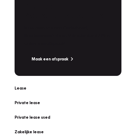
Plan een
Werkplaatsafspraak
Is uw auto toe aan Onderhoud,
Bandenwissel of een Vakantiecheck? Plan
online een afspraak!
Maak een afspraak
Lease
Private lease
Private lease used
Zakelijke lease