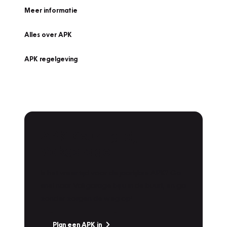
Meer informatie
Alles over APK
APK regelgeving
APK Keuring bij
Vakgarage!
Is het weer tijd voor de jaarlijkse APK? Ga
snel naar Vakgarage bij u in de buurt, en ga
zonder zorgen de weg op!
Plan een APK in