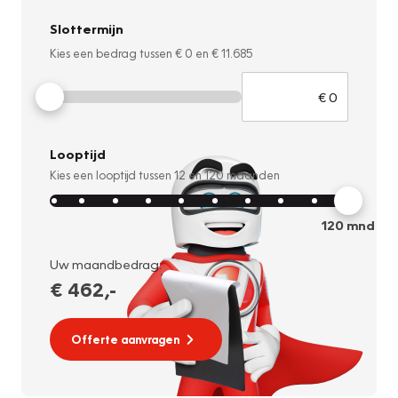
Slottermijn
Kies een bedrag tussen
€ 0
en
€ 11.685
Looptijd
Kies een looptijd tussen
12
en
120
maanden
120
mnd
Uw maandbedrag:
€ 462
,-
Offerte aanvragen