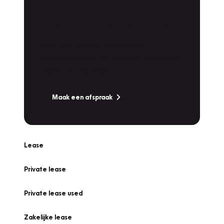
Plan een
Werkplaatsafspraak
Is uw auto toe aan Onderhoud,
Bandenwissel of een Vakantiecheck? Plan
online een afspraak!
Maak een afspraak
Lease
Private lease
Private lease used
Zakelijke lease