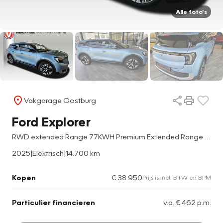
Alle foto's
Vakgarage Oostburg
Ford Explorer
RWD extended Range 77KWH Premium Extended Range RWD 77 kWh
2025
|
Elektrisch
|
14.700 km
Kopen
€ 38.950
Prijs is incl. BTW en BPM
Particulier financieren
v.a. € 462 p.m.