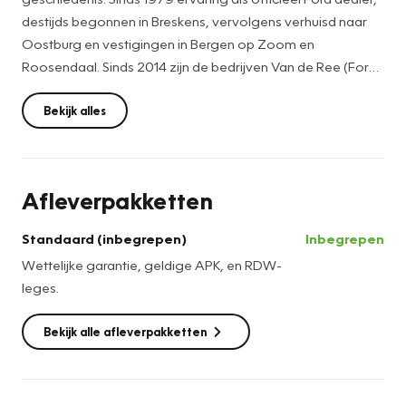
destijds begonnen in Breskens, vervolgens verhuisd naar
Oostburg en vestigingen in Bergen op Zoom en
Roosendaal. Sinds 2014 zijn de bedrijven Van de Ree (Ford)
en "Autobedrijf van den Bosse" (Peugeot en Renault)
samen gegaan onder één dak onder het label
Bekijk alles
"Vakgarage". Hiermee hebben we naast de expertise in de
merken Ford, Peugeot en Renault nu ook toegang tot
professioneel onderhoud en verkoop van de meeste
Afleverpakketten
andere automerken.
Als echt familiebedrijf heten we u van harte welkom! Graag
Standaard (inbegrepen)
Inbegrepen
tot ziens in ons bedrijf in Oostburg.
Wettelijke garantie, geldige APK, en RDW-
leges.
Bekijk alle afleverpakketten