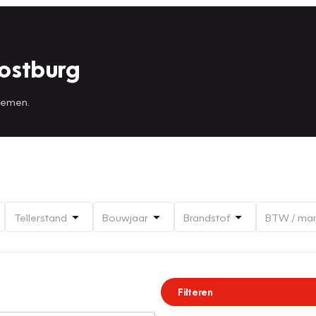
ostburg
 nemen.
Tellerstand
Bouwjaar
Brandstof
BTW / ma
Filteren