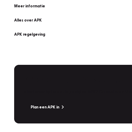
Meer informatie
Alles over APK
APK regelgeving
APK Keuring bij Vakgarage!
Is het weer tijd voor de jaarlijkse APK? Ga snel naar V
Plan een APK in