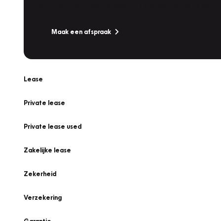
Is uw auto toe aan Onderhoud, Bandenwissel of een Va
Maak een afspraak
Lease
Private lease
Private lease used
Zakelijke lease
Zekerheid
Verzekering