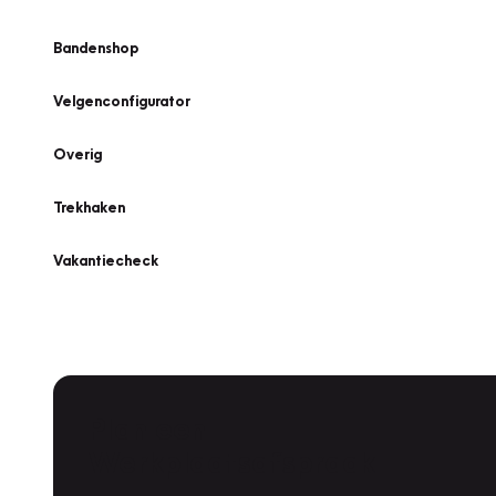
Bandenshop
Velgenconfigurator
Overig
Trekhaken
Vakantiecheck
Plan een
Werkplaatsafspraak