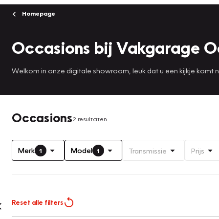
Homepage
Occasions bij Vakgarage O
Welkom in onze digitale showroom, leuk dat u een kijkje komt
Occasions
2 resultaten
Merk
Model
Transmissie
Prijs
1
1
Reset alle filters