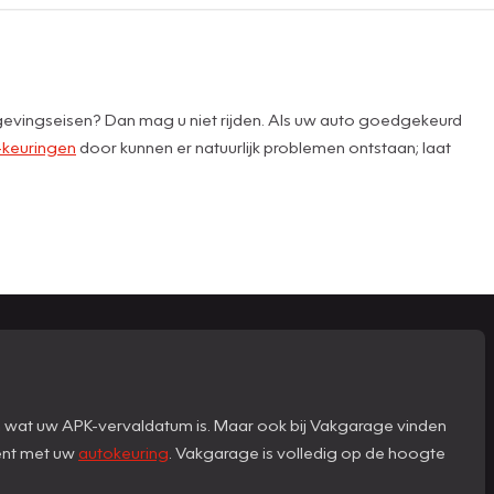
lgevingseisen? Dan mag u niet rijden. Als uw auto goedgekeurd
keuringen
door kunnen er natuurlijk problemen ontstaan; laat
n wat uw APK-vervaldatum is. Maar ook bij Vakgarage vinden
bent met uw
autokeuring
. Vakgarage is volledig op de hoogte