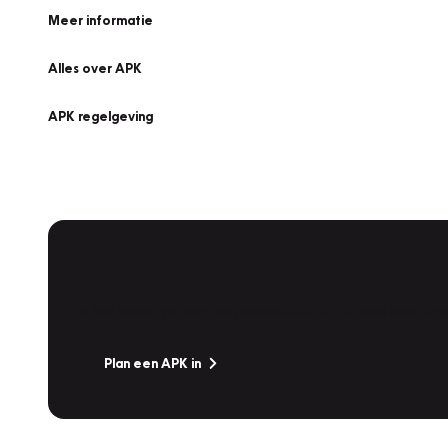
Meer informatie
Alles over APK
APK regelgeving
APK Keuring bij Vakgarage!
Is het weer tijd voor de jaarlijkse APK? Ga snel naar V
Plan een APK in