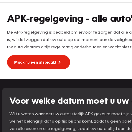
APK
APK-regelgeving - alle auto'
De APK-regelgeving is bedoeld om ervoor te zorgen dat alle au
is, wil dat zeggen dat uw auto op dat moment aan de veilighei
uw auto daarom altijd regelmatig onderhouden en wacht niet 
Maak nu een afspraak!
Voor welke datum moet u uw 
Wilt u weten wanneer uw auto uiterlijk APK gekeurd moet zij
we het belangrijk dat u op tijd bij ons komt, zodat u geen boe
van alle eisen en alle regelgeving, zodat uw auto altijd aan de