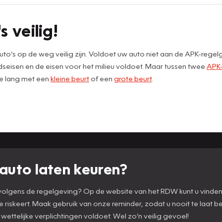
s veilig!
to’s op de weg veilig zijn. Voldoet uw auto niet aan de APK-rege
dseisen en de eisen voor het milieu voldoet. Maar tussen twee
APK-
te lang met een
kleine beurt
of een
grote beurt
.
auto laten keuren?
n volgens de regelgeving? Op de website van het RDW kunt u vinde
te riskeert. Maak gebruik van onze reminder, zodat u nooit te laat 
 wettelijke verplichtingen voldoet. Wel zo’n veilig gevoel!