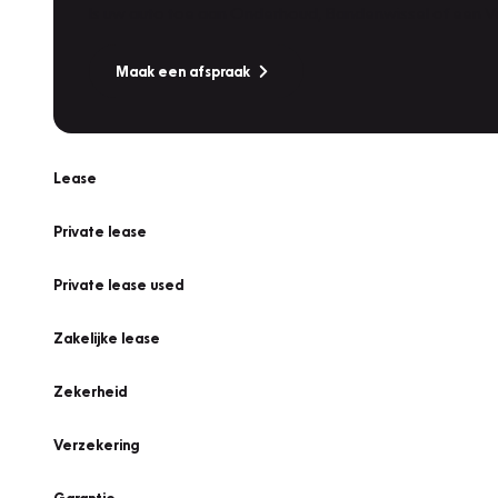
Is uw auto toe aan Onderhoud, Bandenwissel of een Va
Maak een afspraak
Lease
Private lease
Private lease used
Zakelijke lease
Zekerheid
Verzekering