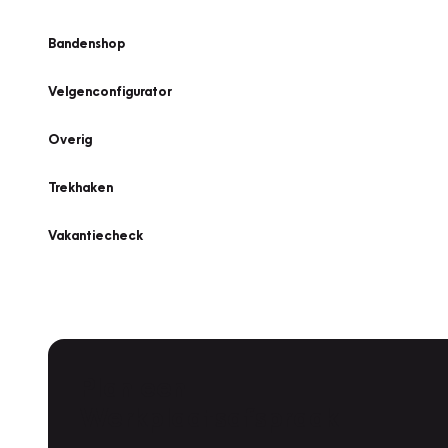
Bandenshop
Velgenconfigurator
Overig
Trekhaken
Vakantiecheck
Plan een
Werkplaatsafspraak