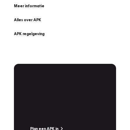
Meer informatie
Alles over APK
APK regelgeving
APK Keuring bij
Vakgarage!
Is het weer tijd voor de jaarlijkse APK? Ga
snel naar Vakgarage bij u in de buurt, en ga
zonder zorgen de weg op!
Plan een APK in