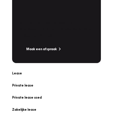
Plan een
Werkplaatsafspraak
Is uw auto toe aan Onderhoud,
Bandenwissel of een Vakantiecheck? Plan
online een afspraak!
Maak een afspraak
Lease
Private lease
Private lease used
Zakelijke lease