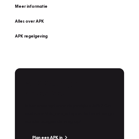
Meer informatie
Alles over APK
APK regelgeving
APK Keuring bij
Vakgarage!
Is het weer tijd voor de jaarlijkse APK? Ga
snel naar Vakgarage bij u in de buurt, en ga
zonder zorgen de weg op!
Plan een APK in