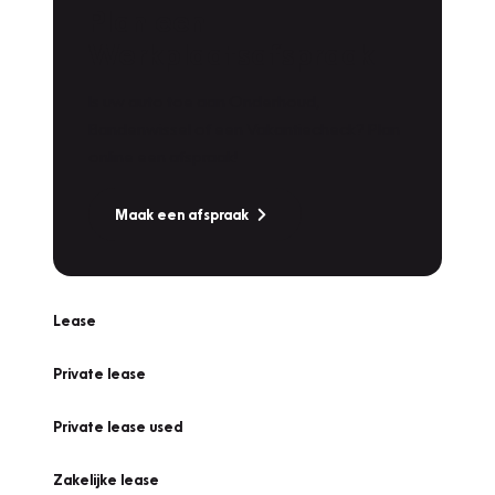
Plan een
Werkplaatsafspraak
Is uw auto toe aan Onderhoud,
Bandenwissel of een Vakantiecheck? Plan
online een afspraak!
Maak een afspraak
Lease
Private lease
Private lease used
Zakelijke lease