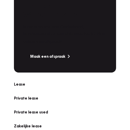
Plan een
Werkplaatsafspraak
Is uw auto toe aan Onderhoud,
Bandenwissel of een Vakantiecheck? Plan
online een afspraak!
Maak een afspraak
Lease
Private lease
Private lease used
Zakelijke lease