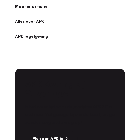
Meer informatie
Alles over APK
APK regelgeving
APK Keuring bij
Vakgarage!
Is het weer tijd voor de jaarlijkse APK? Ga
snel naar Vakgarage bij u in de buurt, en ga
zonder zorgen de weg op!
Plan een APK in