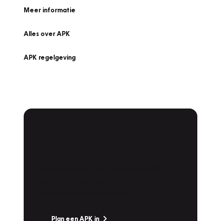
Meer informatie
Alles over APK
APK regelgeving
APK Keuring bij
Vakgarage!
Is het weer tijd voor de jaarlijkse APK? Ga
snel naar Vakgarage bij u in de buurt, en ga
zonder zorgen de weg op!
Plan een APK in