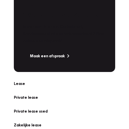
Plan een
Werkplaatsafspraak
Is uw auto toe aan Onderhoud,
Bandenwissel of een Vakantiecheck? Plan
online een afspraak!
Maak een afspraak
Lease
Private lease
Private lease used
Zakelijke lease