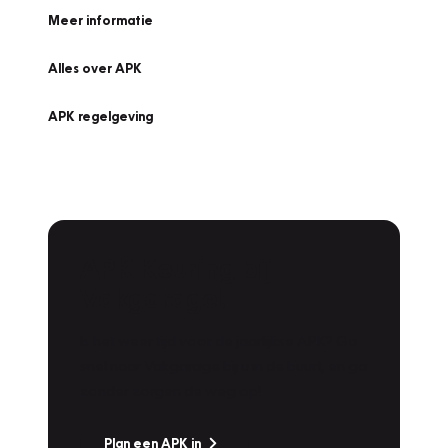
Meer informatie
Alles over APK
APK regelgeving
APK Keuring bij
Vakgarage!
Is het weer tijd voor de jaarlijkse APK? Ga
snel naar Vakgarage bij u in de buurt, en ga
zonder zorgen de weg op!
Plan een APK in