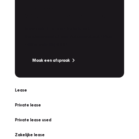
Plan een
Werkplaatsafspraak
Is uw auto toe aan Onderhoud,
Bandenwissel of een Vakantiecheck? Plan
online een afspraak!
Maak een afspraak
Lease
Private lease
Private lease used
Zakelijke lease