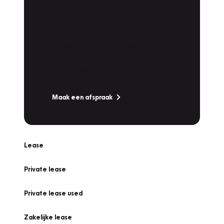
Plan een
Werkplaatsafspraak
Is uw auto toe aan Onderhoud,
Bandenwissel of een Vakantiecheck? Plan
online een afspraak!
Maak een afspraak
Lease
Private lease
Private lease used
Zakelijke lease