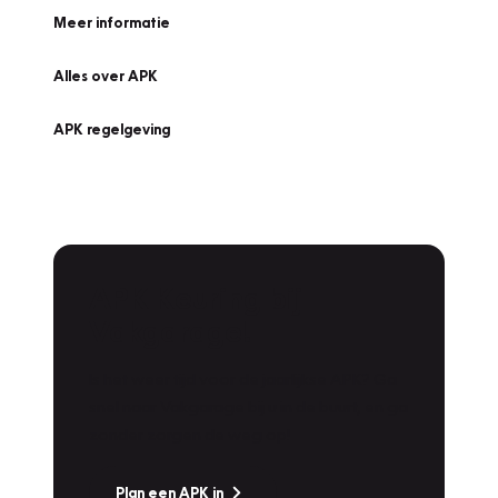
Meer informatie
Alles over APK
APK regelgeving
APK Keuring bij
Vakgarage!
Is het weer tijd voor de jaarlijkse APK? Ga
snel naar Vakgarage bij u in de buurt, en ga
zonder zorgen de weg op!
Plan een APK in