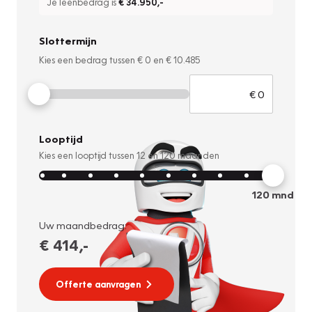
Je leenbedrag is
€ 34.950
,-
Slottermijn
Kies een bedrag tussen
€ 0
en
€ 10.485
Looptijd
Kies een looptijd tussen
12
en
120
maanden
120
mnd
Uw maandbedrag:
€ 414
,-
Offerte aanvragen