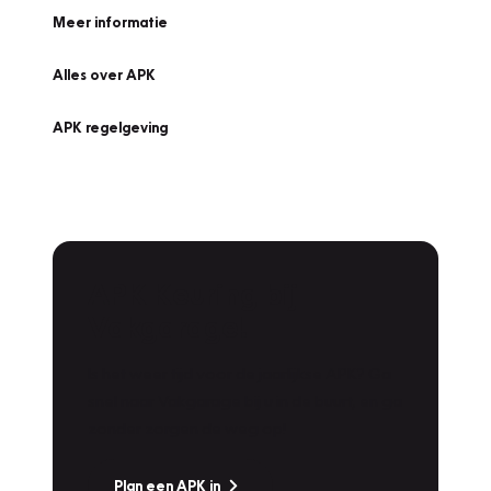
Meer informatie
Alles over APK
APK regelgeving
APK Keuring bij
Vakgarage!
Is het weer tijd voor de jaarlijkse APK? Ga
snel naar Vakgarage bij u in de buurt, en ga
zonder zorgen de weg op!
Plan een APK in