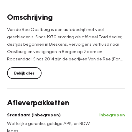
Omschrijving
Van de Ree Oostburg is een autobedrijf met veel
geschiedenis. Sinds 1979 ervaring als officieel Ford dealer,
destijds begonnen in Breskens, vervolgens verhuisd naar
Oostburg en vestigingen in Bergen op Zoom en
Roosendaal. Sinds 2014 zijn de bedrijven Van de Ree (Ford)
en "Autobedrijf van den Bosse" (Peugeot en Renault)
samen gegaan onder één dak onder het label
Bekijk alles
"Vakgarage". Hiermee hebben we naast de expertise in de
merken Ford, Peugeot en Renault nu ook toegang tot
professioneel onderhoud en verkoop van de meeste
Afleverpakketten
andere automerken.
Als echt familiebedrijf heten we u van harte welkom! Graag
Standaard (inbegrepen)
Inbegrepen
tot ziens in ons bedrijf in Oostburg.
Wettelijke garantie, geldige APK, en RDW-
leges.