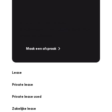
Plan een
Werkplaatsafspraak
Is uw auto toe aan Onderhoud,
Bandenwissel of een Vakantiecheck? Plan
online een afspraak!
Maak een afspraak
Lease
Private lease
Private lease used
Zakelijke lease