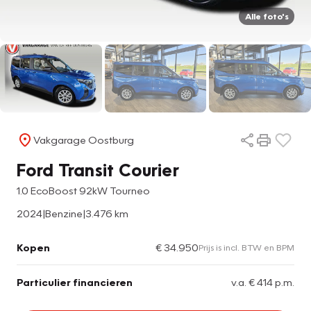
Alle foto's
Vakgarage Oostburg
Ford Transit Courier
1.0 EcoBoost 92kW Tourneo
2024
|
Benzine
|
3.476 km
Kopen
€ 34.950
Prijs is incl. BTW en BPM
Particulier financieren
v.a. € 414 p.m.