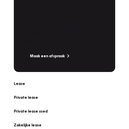
Plan een
Werkplaatsafspraak
Is uw auto toe aan Onderhoud,
Bandenwissel of een Vakantiecheck? Plan
online een afspraak!
Maak een afspraak
Lease
Private lease
Private lease used
Zakelijke lease