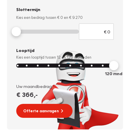
Slottermijn
Kies een bedrag tussen
€ 0
en
€ 9.270
Looptijd
Kies een looptijd tussen
12
en
120
maanden
120
mnd
Uw maandbedrag:
€ 366
,-
Offerte aanvragen