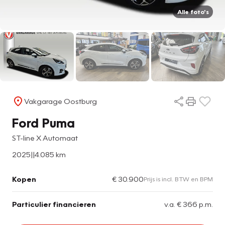
Alle foto's
Vakgarage Oostburg
Ford Puma
ST-line X Automaat
2025
|
|
4.085 km
Kopen
€ 30.900
Prijs is incl. BTW en BPM
Particulier financieren
v.a. € 366 p.m.