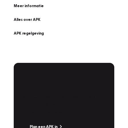
Meer informatie
Alles over APK
APK regelgeving
APK Keuring bij
Vakgarage!
Is het weer tijd voor de jaarlijkse APK? Ga
snel naar Vakgarage bij u in de buurt, en ga
zonder zorgen de weg op!
Plan een APK in