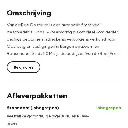
Omschrijving
Van de Ree Oostburg is een autobedrijf met veel
geschiedenis. Sinds 1979 ervaring als officieel Ford dealer,
destijds begonnen in Breskens, vervolgens verhuisd naar
Oostburg en vestigingen in Bergen op Zoom en
Roosendaal. Sinds 2014 zijn de bedrijven Van de Ree (Ford)
en "Autobedrijf van den Bosse" (Peugeot en Renault)
samen gegaan onder één dak onder het label
Bekijk alles
"Vakgarage". Hiermee hebben we naast de expertise in de
merken Ford, Peugeot en Renault nu ook toegang tot
professioneel onderhoud en verkoop van de meeste
Afleverpakketten
andere automerken.
Als echt familiebedrijf heten we u van harte welkom! Graag
Standaard (inbegrepen)
Inbegrepen
tot ziens in ons bedrijf in Oostburg.
Wettelijke garantie, geldige APK, en RDW-
leges.